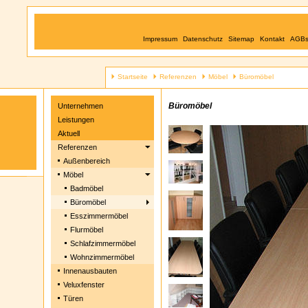
Impressum
Datenschutz
Sitemap
Kontakt
AGB
Startseite
Referenzen
Möbel
Büromöbel
Büromöbel
Unternehmen
Leistungen
Aktuell
Referenzen
Außenbereich
Möbel
Badmöbel
Büromöbel
Esszimmermöbel
Flurmöbel
Schlafzimmermöbel
Wohnzimmermöbel
Innenausbauten
Veluxfenster
Türen