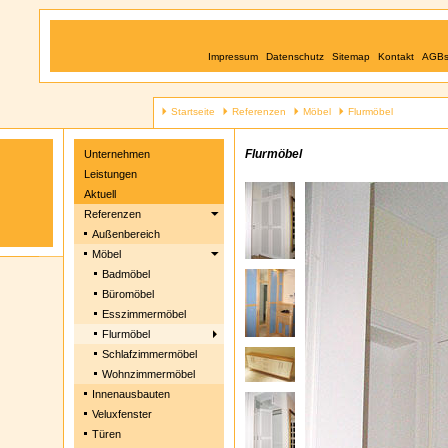
Impressum
Datenschutz
Sitemap
Kontakt
AGB
Startseite
Referenzen
Möbel
Flurmöbel
Flurmöbel
Unternehmen
Leistungen
Aktuell
Referenzen
Außenbereich
Möbel
Badmöbel
Büromöbel
Esszimmermöbel
Flurmöbel
Schlafzimmermöbel
Wohnzimmermöbel
Innenausbauten
Veluxfenster
Türen