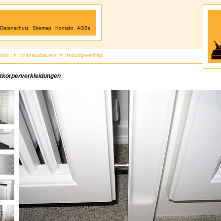
Datenschutz
Sitemap
Kontakt
AGBs
nzen
Innenausbauten
Heizungsverkldg.
zkörperverkleidungen