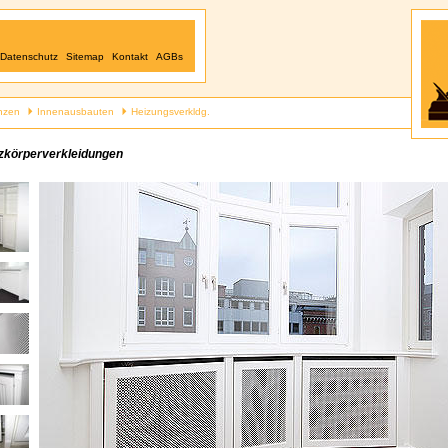
Datenschutz
Sitemap
Kontakt
AGBs
nzen
Innenausbauten
Heizungsverkldg.
zkörperverkleidungen