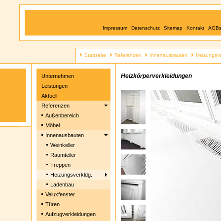
Impressum
Datenschutz
Sitemap
Kontakt
AGB
Startseite
Referenzen
Innenausbauten
Heizungsve
Heizkörperverkleidungen
Unternehmen
Leistungen
Aktuell
Referenzen
Außenbereich
Möbel
Innenausbauten
Weinkeller
Raumteiler
Treppen
Heizungsverkldg.
Ladenbau
Veluxfenster
Türen
Aufzugverkleidungen