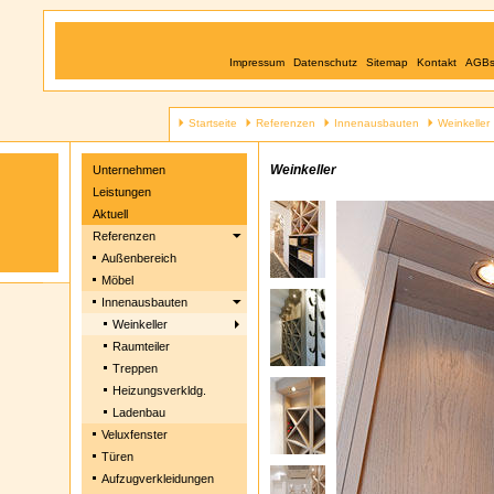
Impressum
Datenschutz
Sitemap
Kontakt
AGB
Startseite
Referenzen
Innenausbauten
Weinkeller
Weinkeller
Unternehmen
Leistungen
Aktuell
Referenzen
Außenbereich
Möbel
Innenausbauten
Weinkeller
Raumteiler
Treppen
Heizungsverkldg.
Ladenbau
Veluxfenster
Türen
Aufzugverkleidungen