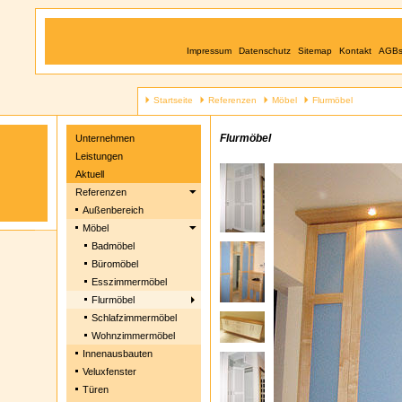
Impressum
Datenschutz
Sitemap
Kontakt
AGB
Startseite
Referenzen
Möbel
Flurmöbel
Flurmöbel
Unternehmen
Leistungen
Aktuell
Referenzen
Außenbereich
Möbel
Badmöbel
Büromöbel
Esszimmermöbel
Flurmöbel
Schlafzimmermöbel
Wohnzimmermöbel
Innenausbauten
Veluxfenster
Türen