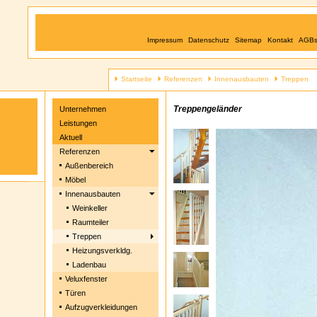
Impressum
Datenschutz
Sitemap
Kontakt
AGB
Startseite
Referenzen
Innenausbauten
Treppen
Treppengeländer
Unternehmen
Leistungen
Aktuell
Referenzen
Außenbereich
Möbel
Innenausbauten
Weinkeller
Raumteiler
Treppen
Heizungsverkldg.
Ladenbau
Veluxfenster
Türen
Aufzugverkleidungen