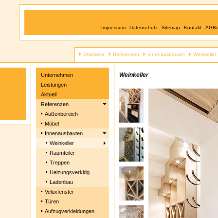
Impressum
Datenschutz
Sitemap
Kontakt
AGB
Startseite
Referenzen
Innenausbauten
Weinkeller
Weinkeller
Unternehmen
Leistungen
Aktuell
Referenzen
Außenbereich
Möbel
Innenausbauten
Weinkeller
Raumteiler
Treppen
Heizungsverkldg.
Ladenbau
Veluxfenster
Türen
Aufzugverkleidungen